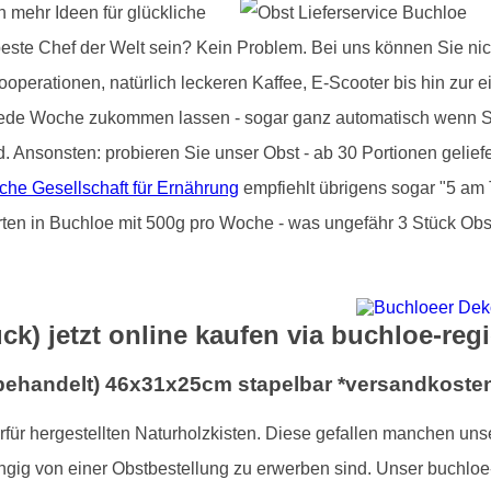
h mehr Ideen für glückliche
beste Chef der Welt sein? Kein Problem. Bei uns können Sie nic
operationen, natürlich leckeren Kaffee, E-Scooter bis hin zur e
jede Woche zukommen lassen - sogar ganz automatisch wenn Si
d. Ansonsten: probieren Sie unser Obst - ab 30 Portionen gelie
che Gesellschaft für Ernährung
empfiehlt übrigens sogar "5 am 
rten in Buchloe mit 500g pro Woche - was ungefähr 3 Stück Obst
ck) jetzt online kaufen via buchloe-reg
nbehandelt) 46x31x25cm stapelbar *versandkosten
ierfür hergestellten Naturholzkisten. Diese gefallen manchen un
ngig von einer Obstbestellung zu erwerben sind. Unser buchloe-