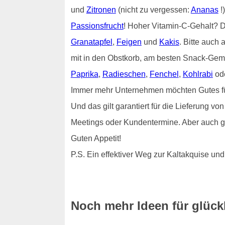
und
Zitronen
(nicht zu vergessen:
Ananas
!
Passionsfrucht
! Hoher Vitamin-C-Gehalt?
Granatapfel
,
Feigen
und
Kakis
. Bitte auch 
mit in den Obstkorb, am besten Snack-Gem
Paprika
,
Radieschen
,
Fenchel
,
Kohlrabi
od
Immer mehr Unternehmen möchten Gutes für i
Und das gilt garantiert für die Lieferung 
Meetings oder Kundentermine. Aber auch g
Guten Appetit!
P.S. Ein effektiver Weg zur Kaltakquise 
Noch mehr Ideen für glückl