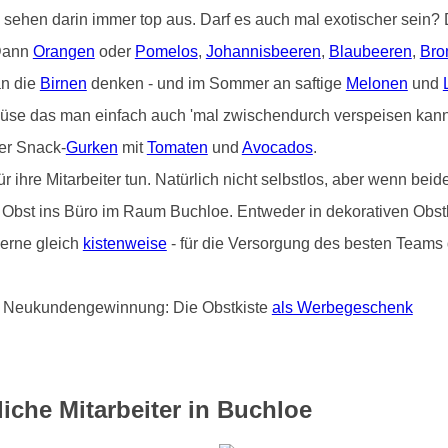
) sehen darin immer top aus. Darf es auch mal exotischer sein
 Dann
Orangen
oder
Pomelos
,
Johannisbeeren
,
Blaubeeren
,
Bro
an die
Birnen
denken - und im Sommer an saftige
Melonen
und
üse das man einfach auch 'mal zwischendurch verspeisen kann 
er Snack-
Gurken
mit
Tomaten
und
Avocados
.
hre Mitarbeiter tun. Natürlich nicht selbstlos, aber wenn beide
von Obst ins Büro im Raum Buchloe. Entweder in dekorativen Obs
erne gleich
kistenweise
- für die Versorgung des besten Teams d
und Neukundengewinnung: Die Obstkiste
als Werbegeschenk
iche Mitarbeiter in Buchloe