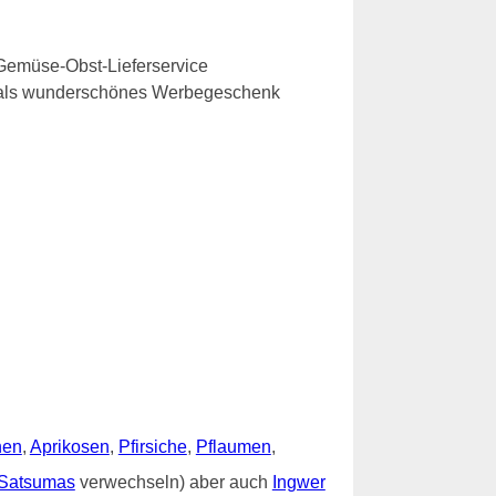
Gemüse-Obst-Lieferservice
e als wunderschönes Werbegeschenk
nen
,
Aprikosen
,
Pfirsiche
,
Pflaumen
,
Satsumas
verwechseln) aber auch
Ingwer