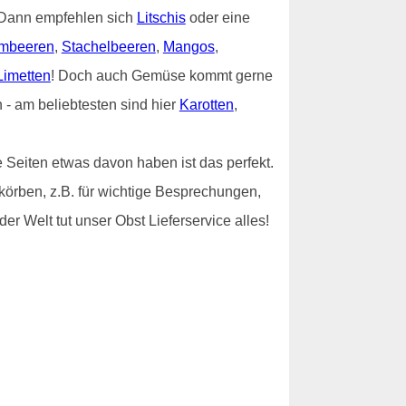
? Dann empfehlen sich
Litschis
oder eine
mbeeren
,
Stachelbeeren
,
Mangos
,
Limetten
! Doch auch Gemüse kommt gerne
- am beliebtesten sind hier
Karotten
,
 Seiten etwas davon haben ist das perfekt.
tkörben, z.B. für wichtige Besprechungen,
er Welt tut unser Obst Lieferservice alles!