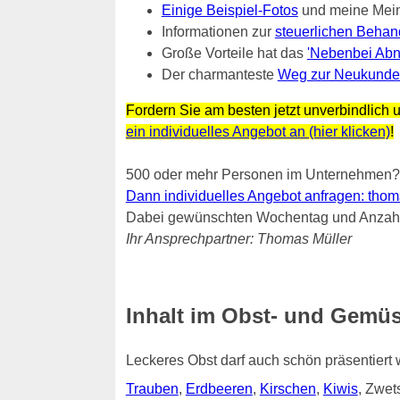
Einige Beispiel-Fotos
und meine Mei
Informationen zur
steuerlichen Behan
Große Vorteile hat das
'Nebenbei Abn
Der charmanteste
Weg zur Neukunde
Fordern Sie am besten jetzt unverbindlich u
ein individuelles Angebot an (hier klicken)
!
500 oder mehr Personen im Unternehmen?
Dann individuelles Angebot anfragen: thomas.
Dabei gewünschten Wochentag und Anzahl 
Ihr Ansprechpartner: Thomas Müller
Inhalt im Obst- und Gemüs
Leckeres Obst darf auch schön präsentiert
Trauben
,
Erdbeeren
,
Kirschen
,
Kiwis
, Zwe