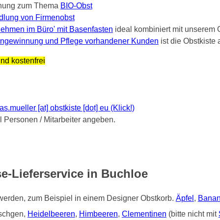
nung zum Thema
BIO-Obst
dlung von Firmenobst
ehmen im Büro' mit Basenfasten
ideal kombiniert mit unserem 
ngewinnung und Pflege vorhandener Kunden
ist die Obstkist
nd kostenfrei
mueller [at] obstkiste [dot] eu (Klick!)
Personen / Mitarbeiter angeben.
e-Lieferservice in Buchloe
 werden, zum Beispiel in einem Designer Obstkorb.
Äpfel
,
Bana
tschgen,
Heidelbeeren
,
Himbeeren
,
Clementinen
(bitte nicht mit